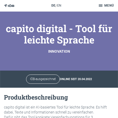
Suche
DE
EN
MENÜ
Zum Inhalt
capito digital - Tool für
leichte Sprache
INNOVATION
IÖB-ausgezeichnet
ONLINE SEIT 20.04.2022
Produktbeschreibung
capito digital ist ein KI-basiertes Tool für leichte Sprache. Es hilft
dabei, Texte und Informationen schnell zu vereinfachen.
Dafür gibt das Tool konkrete Vereinfachungstipps für 3