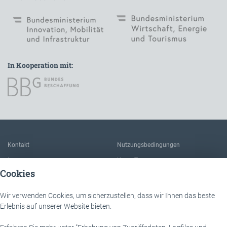
In Kooperation mit:
Zur Hauptnavigation
Kontakt
Nutzungsbedingungen
Impressum
Unser Team
Cookies
FAQ
Über IÖB und die Servicestelle
Datenschutz
Der Nutzen dieser Plattform
Wir verwenden Cookies, um sicherzustellen, dass wir Ihnen das beste
Erlebnis auf unserer Website bieten.
Barrierefreiheit
Downloads