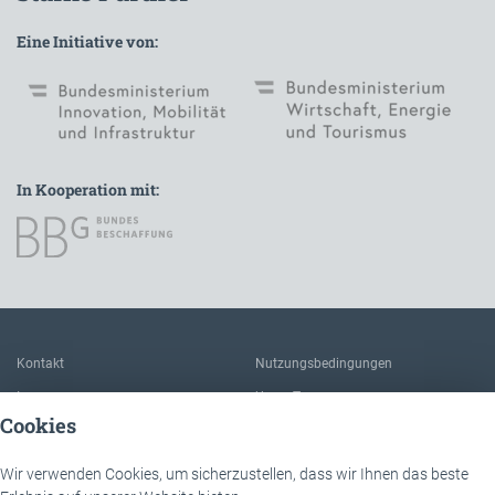
Eine Initiative von:
In Kooperation mit:
Zur Hauptnavigation
Kontakt
Nutzungsbedingungen
Impressum
Unser Team
Cookies
FAQ
Über IÖB und die Servicestelle
Datenschutz
Der Nutzen dieser Plattform
Wir verwenden Cookies, um sicherzustellen, dass wir Ihnen das beste