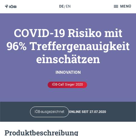
Suche
DE
EN
MENÜ
Zum Inhalt
COVID-19 Risiko mit
96% Treffergenauigkeit
einschätzen
INNOVATION
IÖB-Call Sieger 2020
IÖB-ausgezeichnet
ONLINE SEIT 27.07.2020
Produktbeschreibung