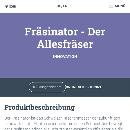
Suche
DE
EN
MENÜ
Zum Inhalt
Fräsinator - Der
Allesfräser
INNOVATION
IÖB-ausgezeichnet
ONLINE SEIT 05.03.2021
Produktbeschreibung
Der Fräsinator ist das Schweizer Taschenmesser der zukünftigen
Landwirtschaft. Ähnlich einer herkömmlichen Schneefräse bewegt
der Fräsinator jedoch alle Schüttgüter wesentlich effizienter als die