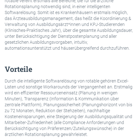
rotable vereint erstmals alle Bereiche, die für die ärztliche
Rotationsplanung notwendig sind, in einer intelligenten
Softwarelösung. Somit ist es Krankenhäusern erstmals möglich,
das Ärzteausbildungsmanagement, das heißt die Koordinierung &
Verwaltung von Ausbildungsärzt*innen und KPJ-Studierenden
(Klinisches-Praktisches Jahr), über die gesamte Ausbildungsdauer,
unter Berücksichtigung der Dienstpostenplanung und aller
gesetzlichen Ausbildungsvorgaben, intuitiv,
automationsunterstützt und häuserübergreifend durchzuführen.
Vorteile
Durch die intelligente Softwarelösung von rotable gehören Excel-
Listen und sonstige Workarounds der Vergangenheit an. Erstmalig
wird ein effizienter Ressourceneinsatz (Planung in wenigen
Minuten), Transparenz (Information & Kommunikation über
zentrale Plattform), Planungssicherheit (Planungshorizont von bis
zu 72 Monaten, Reduktion der Stehzeiten), nachhaltige
Kosteneinsparungen, eine Steigerung der Ausbildungsqualität und
Mitarbeiter-Zufriedenheit (alle Compliance Anforderungen und
Berücksichtigung von Präferenzen/Zuteilungswünsche) in der
ärztlichen Rotationsplanung gewährleistet.