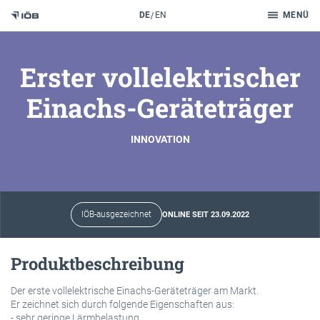
Suche
DE
EN
MENÜ
Zum Inhalt
Erster vollelektrischer
Einachs-Geräteträger
INNOVATION
IÖB-ausgezeichnet
ONLINE SEIT 23.09.2022
Produktbeschreibung
Der erste vollelektrische Einachs-Geräteträger am Markt.
Er zeichnet sich durch folgende Eigenschaften aus:
- sehr geringe Lärmbelastung