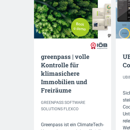
greenpass | volle
UB
Kontrolle für
Co
klimasichere
UB
Immobilien und
Freiräume
Sic
ste
GREENPASS SOFTWARE
Coc
SOLUTIONS FLEXCO
Unt
rel
Greenpass ist ein ClimateTech-
Wet