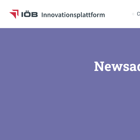
S
C
Zum Inhalt
Newsad