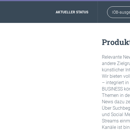
IÖB-ausge
AKTUELLER STATUS
Produk
Relevante News
andere Zielgr
künstlicher In
Wir bieten vo
– integriert i
BUSINESS kön
Themen in de
News dazu zen
Über Suchbegr
und Social Me
Streams einmal
Kanäle ist b