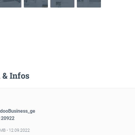
 & Infos
dooBusiness_ge
120922
 MB
12.09.2022