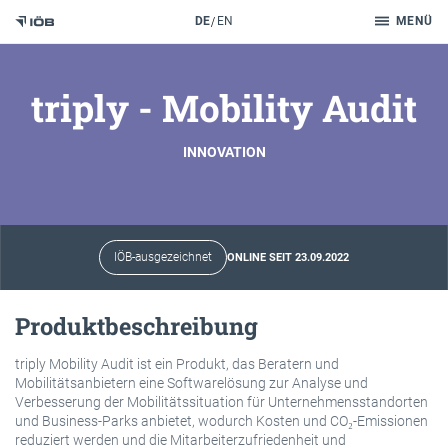
Suche
DE
EN
MENÜ
Zum Inhalt
triply - Mobility Audit
INNOVATION
IÖB-ausgezeichnet
ONLINE SEIT 23.09.2022
Produktbeschreibung
triply Mobility Audit ist ein Produkt, das Beratern und
Mobilitätsanbietern eine Softwarelösung zur Analyse und
Verbesserung der Mobilitätssituation für Unternehmensstandorten
und Business-Parks anbietet, wodurch Kosten und CO₂-Emissionen
reduziert werden und die Mitarbeiterzufriedenheit und