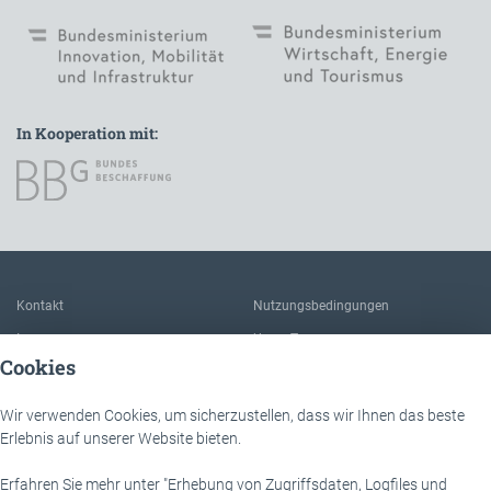
In Kooperation mit:
Zur Hauptnavigation
Kontakt
Nutzungsbedingungen
Impressum
Unser Team
Cookies
FAQ
Über IÖB und die Servicestelle
Datenschutz
Der Nutzen dieser Plattform
Wir verwenden Cookies, um sicherzustellen, dass wir Ihnen das beste
Barrierefreiheit
Downloads
Erlebnis auf unserer Website bieten.
Erfahren Sie mehr unter "Erhebung von Zugriffsdaten, Logfiles und
IÖB - Servicestelle