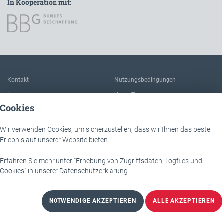
In Kooperation mit:
Zur Hauptnavigation
Kontakt
Nutzungsbedingungen
Impressum
Unser Team
Cookies
FAQ
Über IÖB und die Servicestelle
Datenschutz
Der Nutzen dieser Plattform
Wir verwenden Cookies, um sicherzustellen, dass wir Ihnen das beste
Erlebnis auf unserer Website bieten.
Barrierefreiheit
Downloads
Erfahren Sie mehr unter "Erhebung von Zugriffsdaten, Logfiles und
IÖB - Servicestelle
Lassallestraße 9b
Cookies" in unserer
Datenschutzerklärung
.
1020 Wien
NOTWENDIGE AKZEPTIEREN
ALLE AKZEPTIEREN