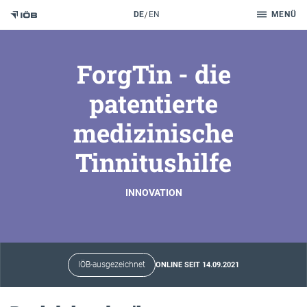
Suche
DE
EN
MENÜ
Zum Inhalt
ForgTin - die
patentierte
medizinische
Tinnitushilfe
INNOVATION
IÖB-ausgezeichnet
ONLINE SEIT 14.09.2021