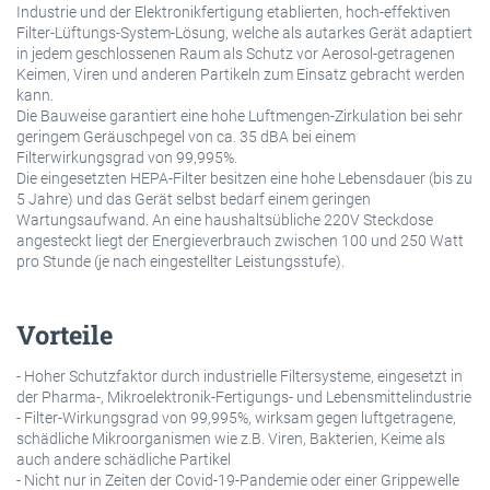
Industrie und der Elektronikfertigung etablierten, hoch-effektiven
Filter-Lüftungs-System-Lösung, welche als autarkes Gerät adaptiert
in jedem geschlossenen Raum als Schutz vor Aerosol-getragenen
Keimen, Viren und anderen Partikeln zum Einsatz gebracht werden
kann.
Die Bauweise garantiert eine hohe Luftmengen-Zirkulation bei sehr
geringem Geräuschpegel von ca. 35 dBA bei einem
Filterwirkungsgrad von 99,995%.
Die eingesetzten HEPA-Filter besitzen eine hohe Lebensdauer (bis zu
5 Jahre) und das Gerät selbst bedarf einem geringen
Wartungsaufwand. An eine haushaltsübliche 220V Steckdose
angesteckt liegt der Energieverbrauch zwischen 100 und 250 Watt
pro Stunde (je nach eingestellter Leistungsstufe).
Vorteile
- Hoher Schutzfaktor durch industrielle Filtersysteme, eingesetzt in
der Pharma-, Mikroelektronik-Fertigungs- und Lebensmittelindustrie
- Filter-Wirkungsgrad von 99,995%, wirksam gegen luftgetragene,
schädliche Mikroorganismen wie z.B. Viren, Bakterien, Keime als
auch andere schädliche Partikel
- Nicht nur in Zeiten der Covid-19-Pandemie oder einer Grippewelle