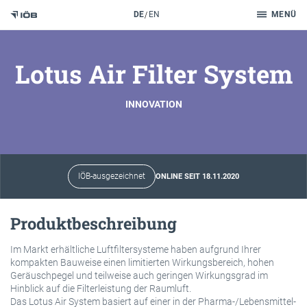
Suche
DE
EN
MENÜ
Zum Inhalt
Lotus Air Filter System
INNOVATION
IÖB-ausgezeichnet
ONLINE SEIT 18.11.2020
Produktbeschreibung
Im Markt erhältliche Luftfiltersysteme haben aufgrund Ihrer
kompakten Bauweise einen limitierten Wirkungsbereich, hohen
Geräuschpegel und teilweise auch geringen Wirkungsgrad im
Hinblick auf die Filterleistung der Raumluft.
Das Lotus Air System basiert auf einer in der Pharma-/Lebensmittel-