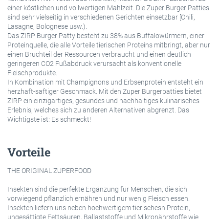
einer köstlichen und vollwertigen Mahlzeit. Die Zuper Burger Patties
sind sehr vielseitig in verschiedenen Gerichten einsetzbar [Chili,
Lasagne, Bolognese usw.).
Das ZIRP Burger Patty besteht zu 38% aus Buffalowürmern, einer
Proteinquelle, die alle Vorteile tierischen Proteins mitbringt, aber nur
einen Bruchteil der Ressourcen verbraucht und einen deutlich
geringeren CO2 Fußabdruck verursacht als konventionelle
Fleischprodukte.
In Kombination mit Champignons und Erbsenprotein entsteht ein
herzhaft-saftiger Geschmack. Mit den Zuper Burgerpatties bietet
ZIRP ein einzigartiges, gesundes und nachhaltiges kulinarisches
Erlebnis, welches sich zu anderen Alternativen abgrenzt. Das
Wichtigste ist: Es schmeckt!
Vorteile
THE ORIGINAL ZUPERFOOD
Insekten sind die perfekte Ergänzung für Menschen, die sich
vorwiegend pflanzlich ernähren und nur wenig Fleisch essen.
Insekten liefern uns neben hochwertigem tierischesn Protein,
ungesättigte Fettsäuren, Ballaststoffe und Mikronährstoffe wie