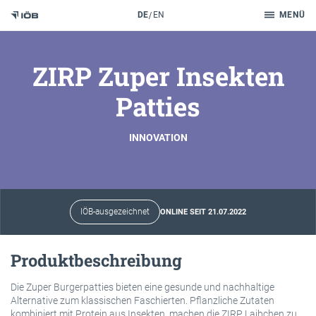
Suche
DE
EN
MENÜ
Zum Inhalt
ZIRP Zuper Insekten
Patties
INNOVATION
IÖB-ausgezeichnet
ONLINE SEIT 21.07.2022
Produktbeschreibung
Die Zuper Burgerpatties bieten eine gesunde und nachhaltige
Alternative zum klassischen Faschierten. Pflanzliche Zutaten
kombiniert mit Protein aus Insekten, machen die ZIRP Laibchen zu