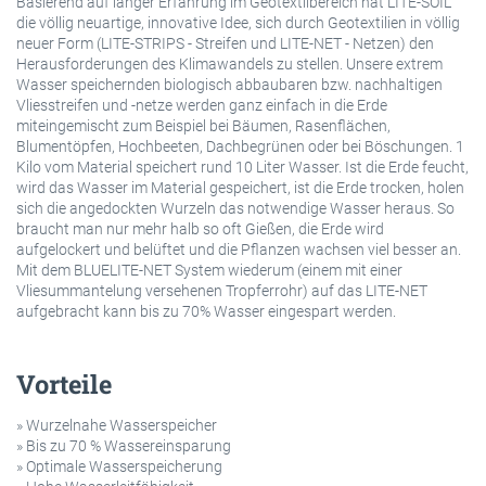
Basierend auf langer Erfahrung im Geotextilbereich hat LITE-SOIL
die völlig neuartige, innovative Idee, sich durch Geotextilien in völlig
neuer Form (LITE-STRIPS - Streifen und LITE-NET - Netzen) den
Herausforderungen des Klimawandels zu stellen. Unsere extrem
Wasser speichernden biologisch abbaubaren bzw. nachhaltigen
Vliesstreifen und -netze werden ganz einfach in die Erde
miteingemischt zum Beispiel bei Bäumen, Rasenflächen,
Blumentöpfen, Hochbeeten, Dachbegrünen oder bei Böschungen. 1
Kilo vom Material speichert rund 10 Liter Wasser. Ist die Erde feucht,
wird das Wasser im Material gespeichert, ist die Erde trocken, holen
sich die angedockten Wurzeln das notwendige Wasser heraus. So
braucht man nur mehr halb so oft Gießen, die Erde wird
aufgelockert und belüftet und die Pflanzen wachsen viel besser an.
Mit dem BLUELITE-NET System wiederum (einem mit einer
Vliesummantelung versehenen Tropferrohr) auf das LITE-NET
aufgebracht kann bis zu 70% Wasser eingespart werden.
Vorteile
» Wurzelnahe Wasserspeicher
» Bis zu 70 % Wassereinsparung
» Optimale Wasserspeicherung