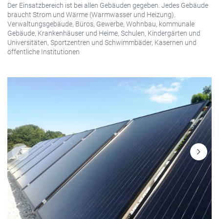
Der Einsatzbereich ist bei allen Gebäuden gegeben. Jedes Gebäude
braucht Strom und Wärme (Warmwasser und Heizung).
Verwaltungsgebäude, Büros, Gewerbe, Wohnbau, kommunale
Gebäude, Krankenhäuser und Heime, Schulen, Kindergärten und
Universitäten, Sportzentren und Schwimmbäder, Kasernen und
öffentliche Institutionen