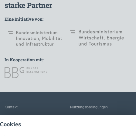
starke Partner
Eine Initiative von:
In Kooperation mit:
Zur Hauptnavigation
Kontakt
Nutzungsbedingungen
Impressum
Unser Team
Cookies
FAQ
Über IÖB und die Servicestelle
Datenschutz
Der Nutzen dieser Plattform