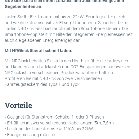
NRGkick passt sich Ihrem Zuhause und auch unterwegs allen
Gegebenheiten an.
Laden Sie Ihr Elektroauto mit bis zu 22kW. Ein integrierter gleich-
und wechselstromsensitiver FI sorgt für höchste Sicherheit beim
Laden.NRGkick lässt sich auch mit dem Smartphone steuern. Die
Smartphone-App stellt mit Hilfe der integrierten Energiemesseinheit
auch die geladenen Energiemengen dar.
Mit NRGkick überall schnell laden.
Mit NRGkick behalten Sie stets den Überblick über die Ladezyklen
und können auch Ladekosten und CO2-Einsparungen nachweisen.
NRGkick ist in verschiedenen Produktvarianten erhältlich.
Profitieren Sie mit NRGkick von zwei verschiedenen
Fahrzeugsteckern des Typs 1 und Typ2.
Vorteile
• Geeignet für Starkstrom, Schuko, 1- oder 3-Phasen
• Erhältlich in zwei verschiedenen Kabellängen (5m, 7,5m)
• Leistung des Ladestroms zw. 11kW bis 22kW
• Energiemessung möglich