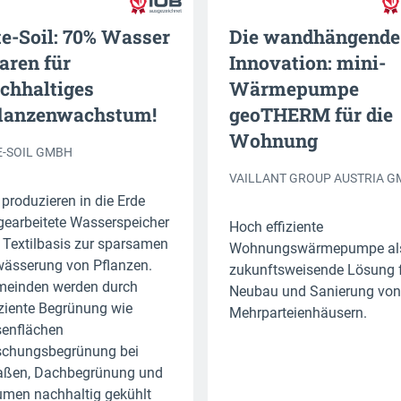
te-Soil: 70% Wasser
Die wandhängende
aren für
Innovation: mini-
chhaltiges
Wärmepumpe
lanzenwachstum!
geoTHERM für die
Wohnung
E-SOIL GMBH
VAILLANT GROUP AUSTRIA 
 produzieren in die Erde
gearbeitete Wasserspeicher
Hoch effiziente
 Textilbasis zur sparsamen
Wohnungswärmepumpe al
ässerung von Pflanzen.
zukunftsweisende Lösung 
einden werden durch
Neubau und Sanierung von
iziente Begrünung wie
Mehrparteienhäusern.
enflächen
chungsbegrünung bei
aßen, Dachbegrünung und
men nachhaltig gekühlt