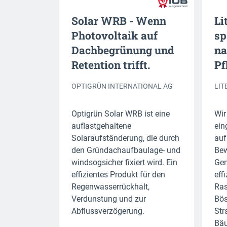
Solar WRB - Wenn
Li
Photovoltaik auf
sp
Dachbegrünung und
na
Retention trifft.
Pf
OPTIGRÜN INTERNATIONAL AG
LIT
Optigrün Solar WRB ist eine
Wir
auflastgehaltene
ein
Solaraufständerung, die durch
auf
den Gründachaufbaulage- und
Bew
windsogsicher fixiert wird. Ein
Gem
effizientes Produkt für den
eff
Regenwasserrückhalt,
Ras
Verdunstung und zur
Bös
Abflussverzögerung.
Str
Bäu