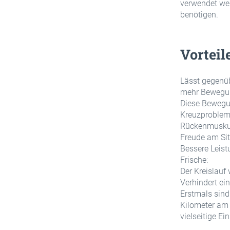
verwendet wer
benötigen.
Vorteil
Lässt gegenüb
mehr Bewegung
Diese Bewegu
Kreuzprobleme
Rückenmuskul
Freude am Sit
Bessere Leist
Frische:
Der Kreislauf
Verhindert ei
Erstmals sind
Kilometer am
vielseitige Ei