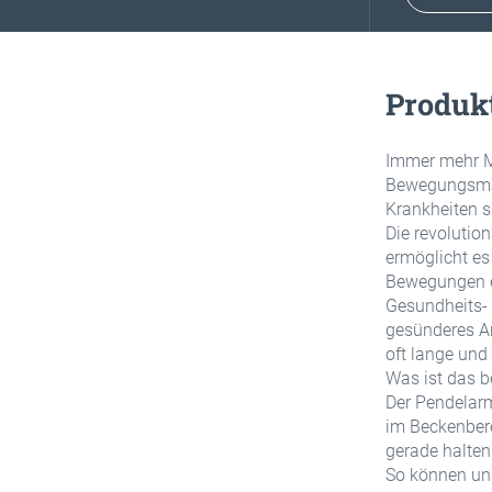
Produk
Immer mehr M
Bewegungsman
Krankheiten s
Die revolutio
ermöglicht es
Bewegungen e
Gesundheits- 
gesünderes Ar
oft lange und
Was ist das b
Der Pendelar
im Beckenbere
gerade halten
So können uns