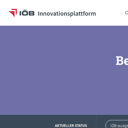
S
C
Zum Inhalt
Be
IÖB-ausge
AKTUELLER STATUS