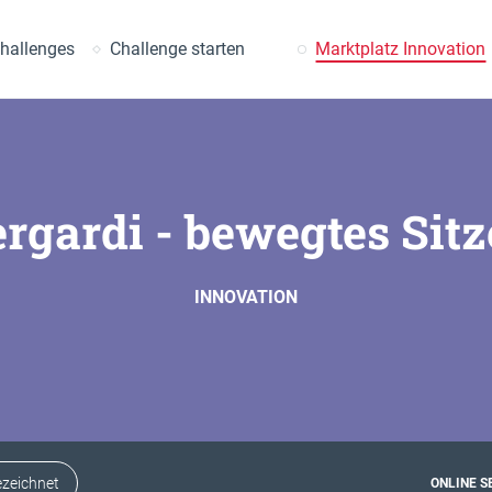
uche
hallenges
Challenge starten
Marktplatz Innovation
rgardi - bewegtes Sit
INNOVATION
zeichnet
ONLINE SE