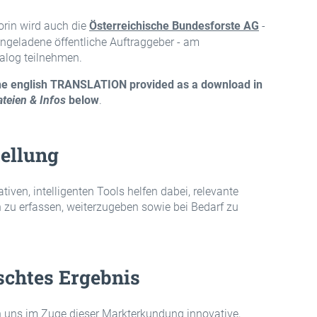
rin wird auch die
Österreichische Bundesforste AG
-
ingeladene öffentliche Auftraggeber - am
alog teilnehmen.
the english TRANSLATION provided as a download in
ateien & Infos
below
.
ellung
iven, intelligenten Tools helfen dabei, relevante
 zu erfassen, weiterzugeben sowie bei Bedarf zu
chtes Ergebnis
 uns im Zuge dieser Markterkundung innovative,