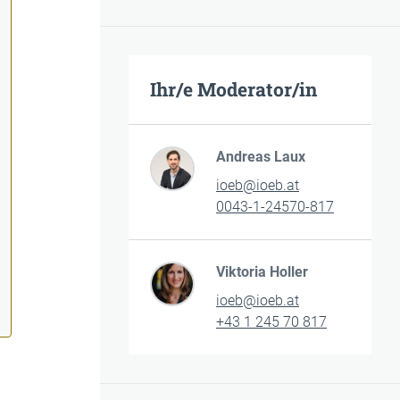
Ihr/e Moderator/in
Andreas Laux
ioeb@ioeb.at
0043-1-24570-817
Viktoria Holler
ioeb@ioeb.at
+43 1 245 70 817