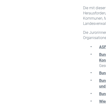
Die mit diese
Herausforderu
Kommunen, Mi
Landesverwal
Die Jurorinne
Organisatione
AS
Bun
Kon
Ges
Bun
Bund
und
Bun
Wie