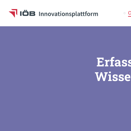
S
C
Zum Inhalt
Erfas
Wisse