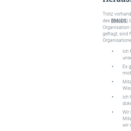
Trotz vorhand
des
BMöDS
) 
Organisation
gefragt, sind
Organisatione
Ich 
uns
Es g
mich
Mita
Wiss
Ich
dok
Wir
Mita
wir 