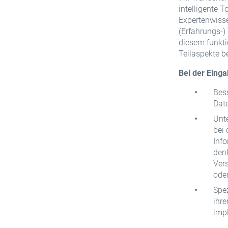
intelligente T
Expertenwisse
(Erfahrungs-)
diesem funkti
Teilaspekte b
Bei der Eing
Bess
Dat
Unte
bei
Info
den
Ver
ode
Spez
ihre
imp