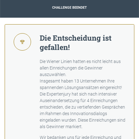
CHALLENGE BEENDET
Die Entscheidung ist
gefallen!
Die Wiener Linien hatten es nicht leicht aus
allen Einreichungen die Gewinner
auszuwählen.
Insgesamt haben 13 Unternehmen Ihre
spannenden Lösungsansätzen eingereicht!
Die Expertenjury hat sich nach intensiver
Auseinandersetzung für 4 Einreichungen
entschieden, die zu vertiefenden Gesprächen
im Rahmen des Innovationsdialogs
eingeladen wurden. Diese Einreichungen sind
als Gewinner markiert.
Wir bedanken uns für jede Einreichung und