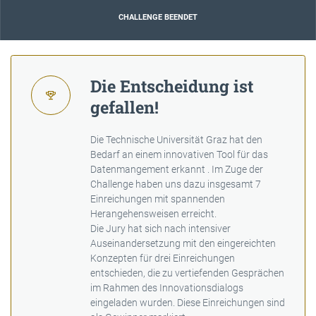
CHALLENGE BEENDET
Die Entscheidung ist
gefallen!
Die Technische Universität Graz hat den
Bedarf an einem innovativen Tool für das
Datenmangement erkannt . Im Zuge der
Challenge haben uns dazu insgesamt 7
Einreichungen mit spannenden
Herangehensweisen erreicht.
Die Jury hat sich nach intensiver
Auseinandersetzung mit den eingereichten
Konzepten für drei Einreichungen
entschieden, die zu vertiefenden Gesprächen
im Rahmen des Innovationsdialogs
eingeladen wurden. Diese Einreichungen sind