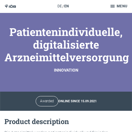
Search
DE
EN
MENU
To the content
Patientenindividuelle,
digitalisierte
Arzneimittelversorgung
INNOVATION
Awarded
ONLINE SINCE 15.09.2021
Product description