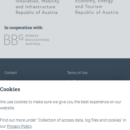
In cooperation with:
To the main navigation
Contact
Terms of Use
Imprint
Our Team
Cookies
FAQ
About IÖB and the Service point
Data protection
The benefits of this platform
We use cookies to make sure we give you the best experience on our
website.
Accessibility
Downloads
Find out more under "Collection of access data, log files and cookies" in
IÖB - Servicestelle
Lassallestraße 9b
our
Privacy Policy
.