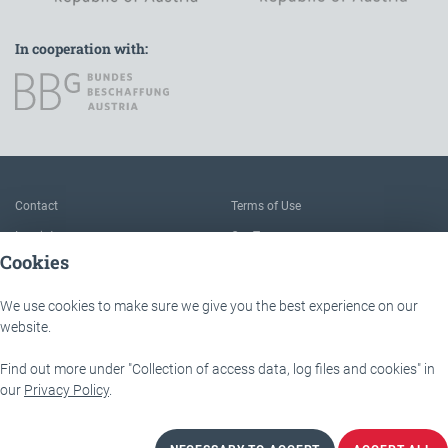
In cooperation with:
To the main navigation
Contact
Terms of Use
Imprint
Our Team
Cookies
FAQ
About IÖB and the Service point
Data protection
The benefits of this platform
We use cookies to make sure we give you the best experience on our
Accessibility
Downloads
website.
Find out more under "Collection of access data, log files and cookies" in
IÖB - Servicestelle
Lassallestraße 9b
our
Privacy Policy
.
1020 Wien