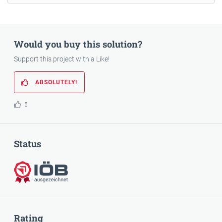
Would you buy this solution?
Support this project with a Like!
ABSOLUTELY!
5
Status
Awarded
Rating