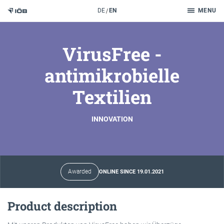
Search
DE
EN
MENU
To the content
VirusFree -
antimikrobielle
Textilien
INNOVATION
Awarded
ONLINE SINCE 19.01.2021
Product description