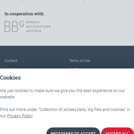
In cooperation with:
To the main navigation
Contact
Terms of Use
Imprint
Our Team
Cookies
FAQ
About IÖB and the Service point
Data protection
The benefits of this platform
We use cookies to make sure we give you the best experience on our
Accessibility
Downloads
website.
Find out more under "Collection of access data, log files and cookies" in
IÖB - Servicestelle
Lassallestraße 9b
our
Privacy Policy
.
1020 Wien
NECESSARY TO ACCEPT
ACCEPT ALL