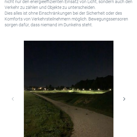
nicht nur den energieeffizienten Einsatz von Licht, sondern auch den
Verkehr zu zählen und Objekte zu unterscheiden.
Dies alles ist ohne Einschränkungen bei der Sicherheit oder des
Komforts von Verkehrsteilnehmern möglich. Bewegungssensoren
sorgen dafür, dass niemand im Dunkelns steht.