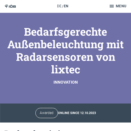
Search
DE
EN
MENU
To the content
Bedarfsgerechte
Außenbeleuchtung mit
Radarsensoren von
lixtec
INNOVATION
Awarded
ONLINE SINCE 12.10.2023