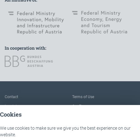
In cooperation with:
To the main navigation
Contact
Terms of Use
Imprint
Our Team
Cookies
FAQ
About IÖB and the Service point
Data protection
The benefits of this platform
We use cookies to make sure we give you the best experience on our
website.
Accessibility
Downloads