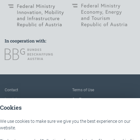
In cooperation with:
To the main navigation
Contact
Terms of Use
Imprint
Our Team
Cookies
FAQ
About IÖB and the Service point
Data protection
The benefits of this platform
We use cookies to make sure we give you the best experience on our
Accessibility
Downloads
website.