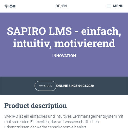
Search
DE
EN
MENU
To the content
SAPIRO LMS - einfach,
intuitiv, motivierend
INNOVATION
Awarded
ONLINE SINCE 04.08.2020
Product description
SAPIRO ist ein einfaches und intuitives Lernmanagementsystem mit
motivierenden Elementen, das auf wissenschaftlichen
Erkenntnissen der Verhaltensökonomie basiert.