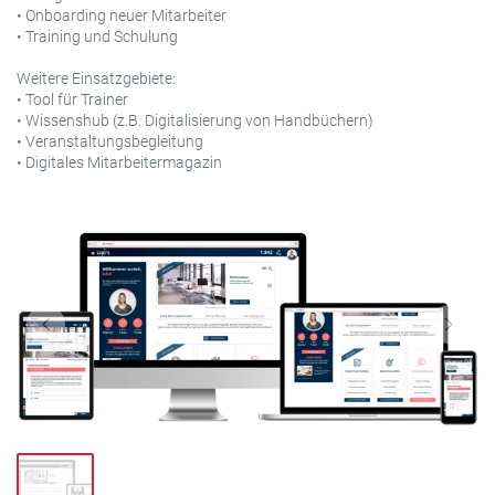
• Onboarding neuer Mitarbeiter
• Training und Schulung
Weitere Einsatzgebiete:
• Tool für Trainer
• Wissenshub (z.B. Digitalisierung von Handbüchern)
• Veranstaltungsbegleitung
• Digitales Mitarbeitermagazin