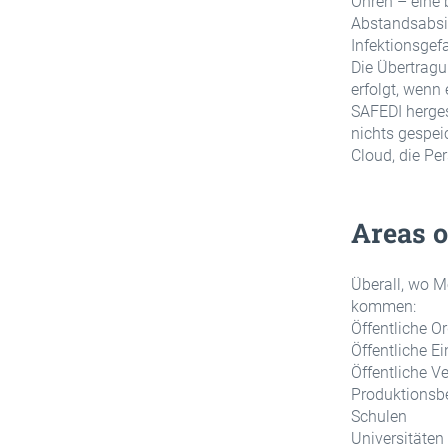
Ohren – eine 
Abstandsabsic
Infektionsgef
Die Übertrag
erfolgt, wen
SAFEDI herges
nichts gespeic
Cloud, die Pe
Areas o
Überall, wo 
kommen:
Öffentliche O
Öffentliche E
Öffentliche V
Produktionsbe
Schulen
Universitäten