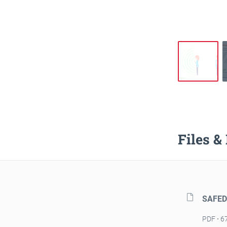
Files &
SAFEDI
PDF
6