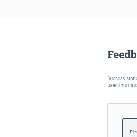
Feedb
Success stori
used this inn
Plea