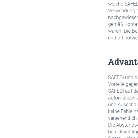
welche SAFED
Verwendung p
nachgewiesene
gemäß Kontakt
waren. Die Ben
enthält notw
Advant
SAFEDI und d
Vorteile geg
SAFEDI auf de
automatisch a
und Ausschalt
keine Fehlein
versehentlich
Die Abstands
berücksichtig