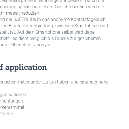
besonders große Infektionsgefahr besteht. Durch die
herung speziell in diesem Gesichtsbereich wird die
ahr massiv reduziert.
ung der SAFEDI-IDs in das anonyme Kontakttagebuch
n eine Bluetooth-Verbindung zwischen Smartphone und
tellt ist. Auf dem Smartphone selbst wird dabei
hert - es dient lediglich als Brücke zur gesicherten
rson selber bleibt anonym.
f application
Menschen miteinander zu tun haben und einander nahe
rganisationen
inrichtungen
erkehrsmittel
triebe