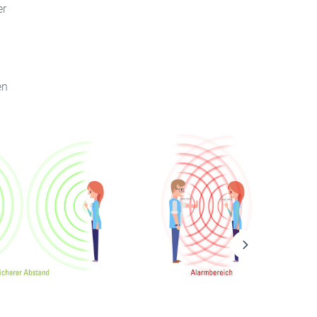
er
en