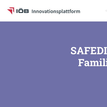
S
To the content
SAFEDI:
Famil