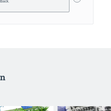
dback.
en