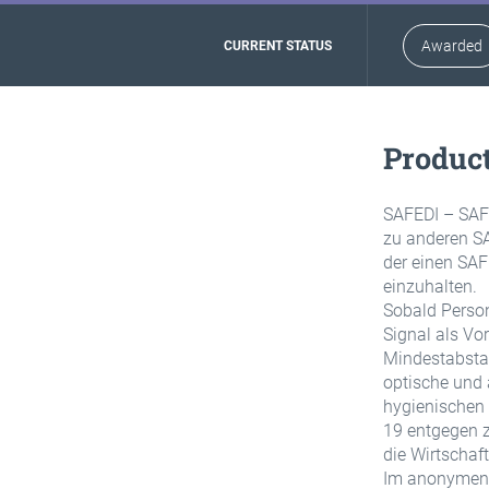
Awarded
CURRENT STATUS
Product
SAFEDI – SAFE
zu anderen SA
der einen SAF
einzuhalten.
Sobald Person
Signal als Vo
Mindestabsta
optische und 
hygienischen
19 entgegen z
die Wirtschaft
Im anonymen 