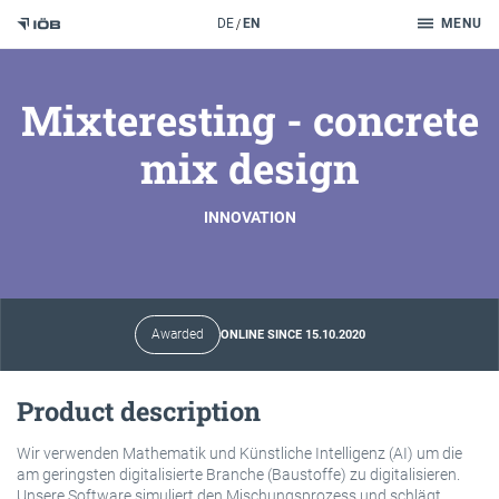
Search
DE
EN
MENU
To the content
Mixteresting - concrete
mix design
INNOVATION
Awarded
ONLINE SINCE 15.10.2020
Product description
Wir verwenden Mathematik und Künstliche Intelligenz (AI) um die
am geringsten digitalisierte Branche (Baustoffe) zu digitalisieren.
Unsere Software simuliert den Mischungsprozess und schlägt