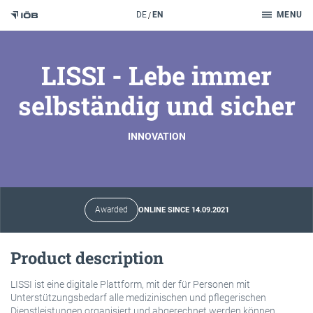
Search
DE
EN
MENU
To the content
LISSI - Lebe immer
selbständig und sicher
INNOVATION
Awarded
ONLINE SINCE 14.09.2021
Product description
LISSI ist eine digitale Plattform, mit der für Personen mit
Unterstützungsbedarf alle medizinischen und pflegerischen
Dienstleistungen organisiert und abgerechnet werden können.