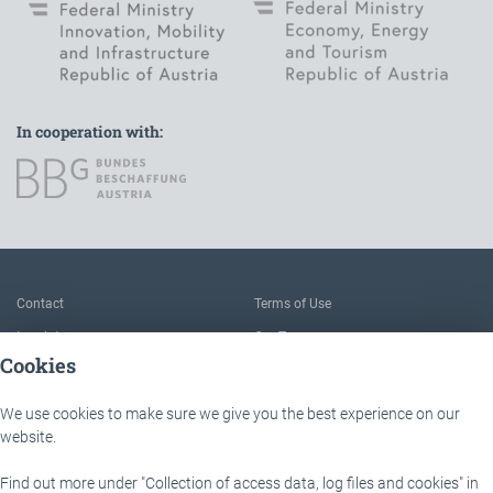
In cooperation with:
To the main navigation
Contact
Terms of Use
Imprint
Our Team
Cookies
FAQ
About IÖB and the Service point
Data protection
The benefits of this platform
We use cookies to make sure we give you the best experience on our
website.
Accessibility
Downloads
Find out more under "Collection of access data, log files and cookies" in
IÖB - Servicestelle