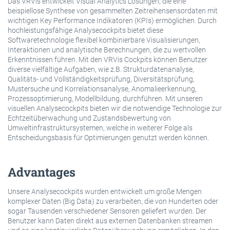
Das VRVis entwickelt Visual Analytics Lösungen, die eine
beispiellose Synthese von gesammelten Zeitreihensensordaten mit
wichtigen Key Performance Indikatoren (KPIs) ermöglichen. Durch
hochleistungsfähige Analysecockpits bietet diese
Softwaretechnologie flexibel kombinierbare Visualisierungen,
Interaktionen und analytische Berechnungen, die zu wertvollen
Erkenntnissen führen. Mit den VRVis Cockpits können Benutzer
diverse vielfältige Aufgaben, wie z.B. Strukturdatenanalyse,
Qualitäts- und Vollständigkeitsprüfung, Diversitätsprüfung,
Mustersuche und Korrelationsanalyse, Anomalieerkennung,
Prozessoptimierung, Modellbildung, durchführen. Mit unseren
visuellen Analysecockpits bieten wir die notwendige Technologie zur
Echtzeitüberwachung und Zustandsbewertung von
Umweltinfrastruktursystemen, welche in weiterer Folge als
Entscheidungsbasis für Optimierungen genutzt werden können.
Advantages
Unsere Analysecockpits wurden entwickelt um große Mengen
komplexer Daten (Big Data) zu verarbeiten, die von Hunderten oder
sogar Tausenden verschiedener Sensoren geliefert wurden. Der
Benutzer kann Daten direkt aus externen Datenbanken streamen