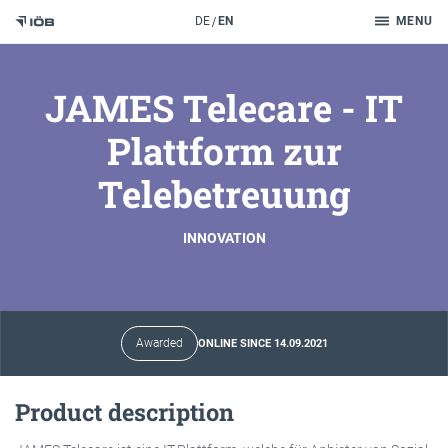
Search
DE
EN
MENU
To the content
JAMES Telecare - IT
Plattform zur
Telebetreuung
INNOVATION
Awarded
ONLINE SINCE 14.09.2021
Product description