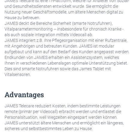
JAMES Telecare ist eine IT-Plattform, welche für Anbieter von Sozial-
und Gesundheitsdiensten entwickelt wurde. Sie ermöglicht die
Nutzung neuer Geschäftsmodelle, um ältere Menschen digital zu
Hause zu betreuen.
JAMES deckt die Bereiche Sicherheit (smarte Notrufuhren),
Vitalparametermonitoring – insbesondere für chronisch Kranke -
als auch soziale Integration mittels Videocall ab.
JAMES integriert z.B. Ihre Pflegeorganisation mit einer Rufzentrale,
mit Angehörigen und betreuten Kunden. JAMES ist modular
aufgebaut und kann auf den Bedarf des Kunden angepasst werden.
Endkunden von JAMES erhalten ein Assistenzsystem, welches
Ihnen in verschiedenen Lebenslagen optimale Unterstützung bietet.
Dies sind smarte Notrufuhren sowie das James Tablet mit
Vitalsensoren.
Advantages
JAMES Telecare reduziert Kosten, indem bestimmte Leistungen
remote (primär per Videocall) erbracht werden und entlastet die
Personalsituation, weil Wegzeiten eingespart werden können.
JAMES unterstützt ältere Menschen und ermöglicht ein längeres,
sicheres und selbstbestimmtes Leben zu Hause.