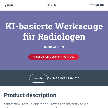
Search
DE
EN
MENU
To the content
KI-basierte Werkzeuge
für Radiologen
INNOVATION
Runner Up IÖB-Gesundheitscall 2021
Awarded
ONLINE SINCE 23.10.2020
Product description
contextflow revolutioniert den Prozess der medizinischen