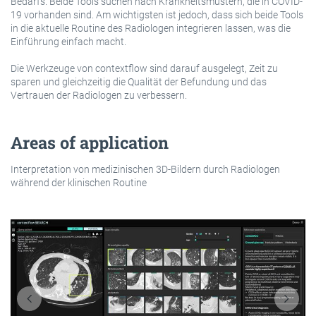
Bedarfs. Beide Tools suchen nach Krankheitsmustern, die in COVID-
19 vorhanden sind. Am wichtigsten ist jedoch, dass sich beide Tools
in die aktuelle Routine des Radiologen integrieren lassen, was die
Einführung einfach macht.
Die Werkzeuge von contextflow sind darauf ausgelegt, Zeit zu
sparen und gleichzeitig die Qualität der Befundung und das
Vertrauen der Radiologen zu verbessern.
Areas of application
Interpretation von medizinischen 3D-Bildern durch Radiologen
während der klinischen Routine