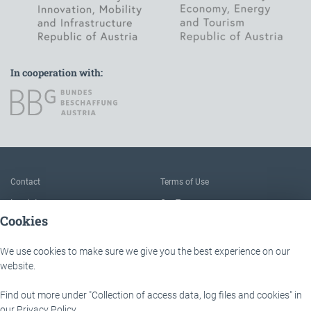
In cooperation with:
To the main navigation
Contact
Terms of Use
Imprint
Our Team
Cookies
FAQ
About IÖB and the Service point
Data protection
The benefits of this platform
We use cookies to make sure we give you the best experience on our
Accessibility
Downloads
website.
Find out more under "Collection of access data, log files and cookies" in
IÖB - Servicestelle
Lassallestraße 9b
our
Privacy Policy
.