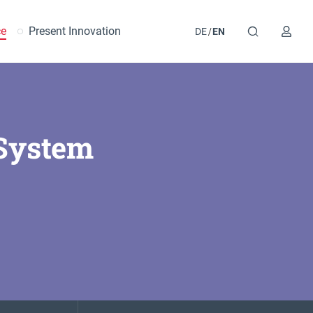
ce
Present Innovation
DE
EN
 System