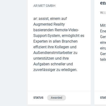
en
AR:MET GMBH
W.I
ar: assist, einem auf
Augmented Reality
Mit
basierenden Remote-Video-
Ene
Support-System, ermöglicht es
Gem
Experten in allen Branchen
ein
effizient ihre Kollegen und
ein
Außendienstmitarbeiter zu
Gem
unterstützen und ihre
tei
Aufgaben schneller und
zuverlässiger zu erledigen.
STATUS
Awarded
STA