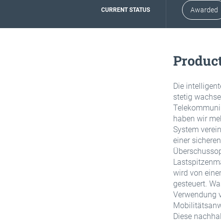
Awarded
CURRENT STATUS
Product
Die intelligen
stetig wachse
Telekommunika
haben wir me
System verein
einer sichere
Überschussop
Lastspitzenma
wird von ein
gesteuert. Was
Verwendung vo
Mobilitätsan
Diese nachhal