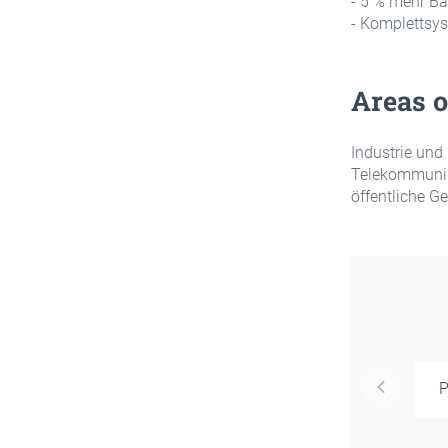
- 5 % mehr Ba
- Komplettsys
Areas o
Industrie und 
Telekommunik
öffentliche Ge
P