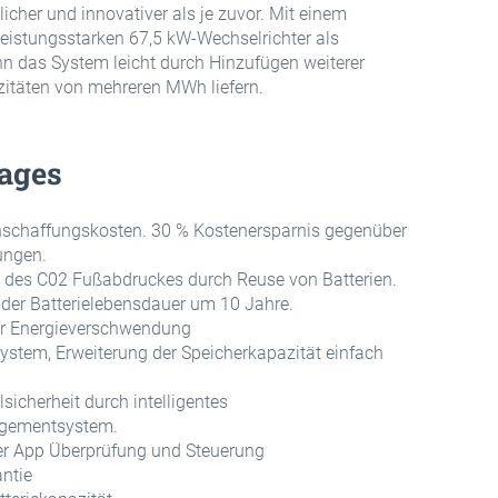
icher und innovativer als je zuvor. Mit einem
 leistungsstarken 67,5 kW-Wechselrichter als
n das System leicht durch Hinzufügen weiterer
itäten von mehreren MWh liefern.
ages
Anschaffungskosten. 30 % Kostenersparnis gegenüber
sungen.
 des C02 Fußabdruckes durch Reuse von Batterien.
der Batterielebensdauer um 10 Jahre.
er Energieverschwendung
ystem, Erweiterung der Speicherkapazität einfach
sicherheit durch intelligentes
agementsystem.
er App Überprüfung und Steuerung
antie