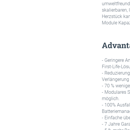
umweltfreundl
skalierbaren,
Herzstück kan
Module Kapaz
Advant
- Geringere 
First-Life-Lö
- Reduzierung
Verlängerung 
- 70 % wenig
- Modulares S
möglich.
- 100% Ausfall
Batterieman
- Einfache üb
- 7 Jahre Gar