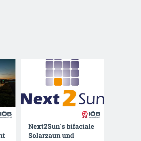
Next2Sun´s bifaciale
nt
Solarzaun und