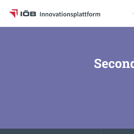
S
To the content
Second