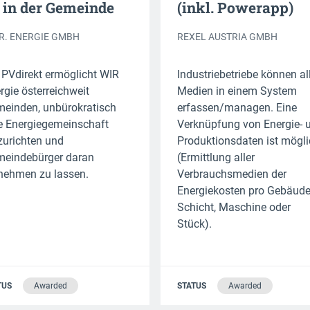
 in der Gemeinde
(inkl. Powerapp)
.R. ENERGIE GMBH
REXEL AUSTRIA GMBH
 PVdirekt ermöglicht WIR
Industriebetriebe können al
rgie österreichweit
Medien in einem System
einden, unbürokratisch
erfassen/managen. Eine
e Energiegemeinschaft
Verknüpfung von Energie- 
zurichten und
Produktionsdaten ist mögl
eindebürger daran
(Ermittlung aller
lnehmen zu lassen.
Verbrauchsmedien der
Energiekosten pro Gebäude
Schicht, Maschine oder
Stück).
TUS
Awarded
STATUS
Awarded