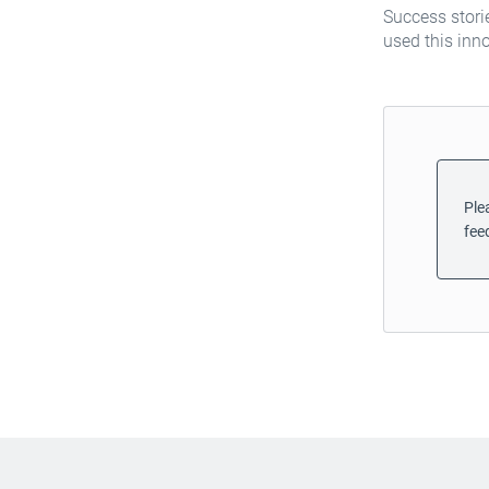
Success stori
used this inn
Plea
fee