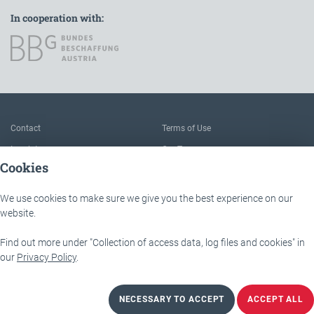
In cooperation with:
To the main navigation
Contact
Terms of Use
Imprint
Our Team
Cookies
FAQ
About IÖB and the Service point
Data protection
The benefits of this platform
We use cookies to make sure we give you the best experience on our
Accessibility
Downloads
website.
Find out more under "Collection of access data, log files and cookies" in
IÖB - Servicestelle
Lassallestraße 9b
our
Privacy Policy
.
1020 Wien
NECESSARY TO ACCEPT
ACCEPT ALL