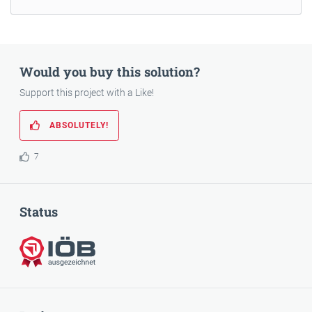
Would you buy this solution?
Support this project with a Like!
ABSOLUTELY!
7
Status
Awarded