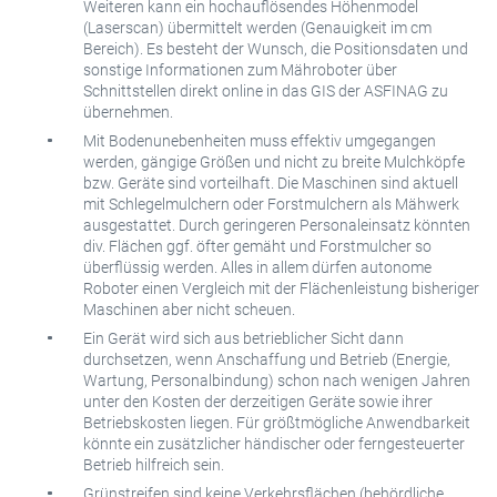
Weiteren kann ein hochauflösendes Höhenmodel
(Laserscan) übermittelt werden (Genauigkeit im cm
Bereich). Es besteht der Wunsch, die Positionsdaten und
sonstige Informationen zum Mähroboter über
Schnittstellen direkt online in das GIS der ASFINAG zu
übernehmen.
Mit Bodenunebenheiten muss effektiv umgegangen
werden, gängige Größen und nicht zu breite Mulchköpfe
bzw. Geräte sind vorteilhaft. Die Maschinen sind aktuell
mit Schlegelmulchern oder Forstmulchern als Mähwerk
ausgestattet. Durch geringeren Personaleinsatz könnten
div. Flächen ggf. öfter gemäht und Forstmulcher so
überflüssig werden. Alles in allem dürfen autonome
Roboter einen Vergleich mit der Flächenleistung bisheriger
Maschinen aber nicht scheuen.
Ein Gerät wird sich aus betrieblicher Sicht dann
durchsetzen, wenn Anschaffung und Betrieb (Energie,
Wartung, Personalbindung) schon nach wenigen Jahren
unter den Kosten der derzeitigen Geräte sowie ihrer
Betriebskosten liegen. Für größtmögliche Anwendbarkeit
könnte ein zusätzlicher händischer oder ferngesteuerter
Betrieb hilfreich sein.
Grünstreifen sind keine Verkehrsflächen (behördliche