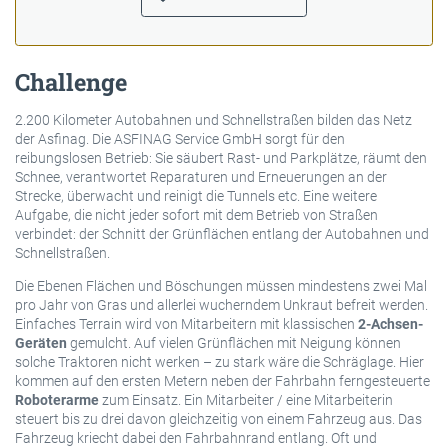
Challenge
2.200 Kilometer Autobahnen und Schnellstraßen bilden das Netz
der Asfinag. Die ASFINAG Service GmbH sorgt für den
reibungslosen Betrieb: Sie säubert Rast- und Parkplätze, räumt den
Schnee, verantwortet Reparaturen und Erneuerungen an der
Strecke, überwacht und reinigt die Tunnels etc. Eine weitere
Aufgabe, die nicht jeder sofort mit dem Betrieb von Straßen
verbindet: der Schnitt der Grünflächen entlang der Autobahnen und
Schnellstraßen.
Die Ebenen Flächen und Böschungen müssen mindestens zwei Mal
pro Jahr von Gras und allerlei wucherndem Unkraut befreit werden.
Einfaches Terrain wird von Mitarbeitern mit klassischen
2-Achsen-
Geräten
gemulcht. Auf vielen Grünflächen mit Neigung können
solche Traktoren nicht werken – zu stark wäre die Schräglage. Hier
kommen auf den ersten Metern neben der Fahrbahn ferngesteuerte
Roboterarme
zum Einsatz. Ein Mitarbeiter / eine Mitarbeiterin
steuert bis zu drei davon gleichzeitig von einem Fahrzeug aus. Das
Fahrzeug kriecht dabei den Fahrbahnrand entlang. Oft und