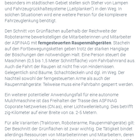
besonders im städtischen Gebiet stellen sich Steher von Lampen
und Fahrzeugrückhaltesysteme („Leitplanken“) in den Weg. In
solchen Situationen wird eine weitere Person für die komplexere
Fahrzeuglenkung benötigt.
Den Schnitt von Grünflächen außerhalb der Reichweite der
Roboterarme bewerkstelligen die Mitarbeiterinnen und Mitarbeiter
der ASFINAG mit
ferngesteuerten Raupenmähgeräten
. Stacheln
auf den Fortbewegungsketten geben trotz der starken Hanglage
der Böschungen den notwendigen Halt. Eine Person steuert die
Maschinen (0,5 bis 1,5 Meter Schnittfläche) vom Fahrbahnrand aus.
Auch die Fahrt der Raupen ist nicht frei von Hindernissen.
Gelegentlich sind Bäume, Schachtdeckeln und dgl. im Weg. Der
Nachteil sowohl der ferngesteuerten Arme als auch der
Raupenmähgeräte: Teilweise muss eine Fahrbahn gesperrt werden.
Ein weiterer potentieller Anwendungsfall für eine autonome
Mulchmaschine ist das Freihalten der Trasse des ASFINAG
Coporate Netzwerkes (CN.as), einer Lichtwellenleitung. Dies betrifft
zig-Kilometer auf einer Breite von ca. 2-5 Metern.
Für alle Varianten (Traktoren, Roboterarme, Raupenmähgeräte) gilt:
Der Beschnitt der Grünflächen ist zwar wichtig. Die Tätigkeit bindet
allerdings Ressourcen von Mitarbeiterinnen und Mitarbeitern, deren