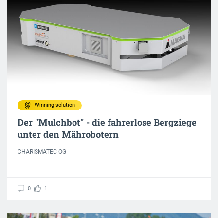
Winning solution
Der "Mulchbot" - die fahrerlose Bergziege
unter den Mährobotern
CHARISMATEC OG
0
1